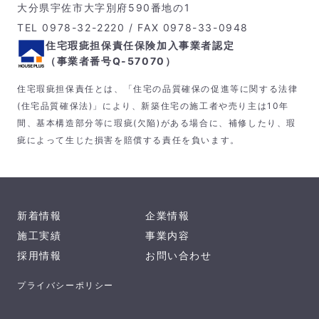
大分県宇佐市大字別府590番地の1
TEL 0978-32-2220 / FAX 0978-33-0948
住宅瑕疵担保責任保険加入事業者認定
（事業者番号Q-57070）
住宅瑕疵担保責任とは、「住宅の品質確保の促進等に関する法律
(住宅品質確保法)」により、新築住宅の施工者や売り主は10年
間、基本構造部分等に瑕疵(欠陥)がある場合に、補修したり、瑕
疵によって生じた損害を賠償する責任を負います。
新着情報
企業情報
施工実績
事業内容
採用情報
お問い合わせ
プライバシーポリシー