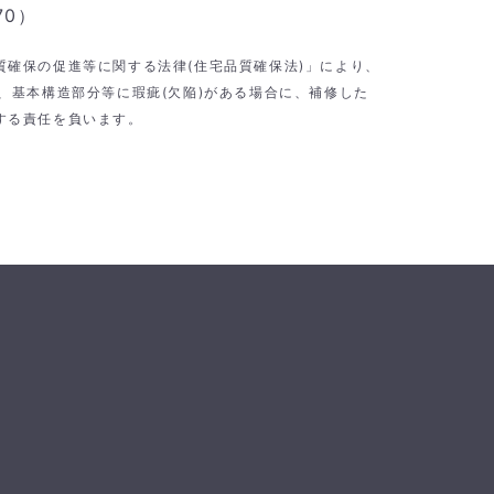
70）
質確保の促進等に関する法律(住宅品質確保法)」により、
、基本構造部分等に瑕疵(欠陥)がある場合に、補修した
する責任を負います。